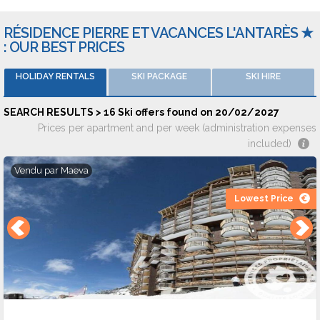
visitor ratings on 5 travel websites.
RÉSIDENCE PIERRE ET VACANCES L'ANTARÈS ★
: OUR BEST PRICES
: Quartier Festival Avoriaz 1800 - 74110 MORZINE
HOLIDAY RENTALS
SKI PACKAGE
SKI HIRE
SEARCH RESULTS > 16 Ski offers found on 20/02/2027
Prices per apartment and per week (administration expenses
included)
Vendu par
Maeva
Lowest Price