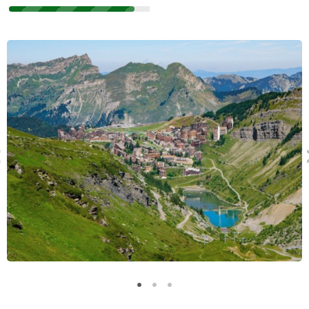
make use of 39 ski lifts and 59 pistes such as Bleue D'arare,
Blue Velvet, Lanches or Arete Des Intrets. You will stay close
to Ski slopes. To restock try out Carrefour Montagne,
Carrefour Market or Spar. As for the restaurants, you'll be able
to eat at La Passe Montagne, La Pomme De Pin or Le Bout Du
Lac after skiing. For nights out you can try out Dixie Bar or
Barbylon.
Types of accomodation
In the lodging, you'll have an optional cleaning service, parking
or a baby care kit. Pets are welcome. You can stay in 2 rooms
for 4 people, 2 room apartments for cabin for 7 people or 2
rooms for 6/7 people cabine. These ski accomodations are
offered by Travelski, Pierre et Vacances, Le Ski Du Nord Au
Sud or Locatour.
Reviews and ratings
The accomodations are rated an average of 7,5/10 by 212