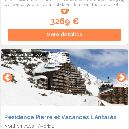
welcomes you for your holidays 1 km from the center of t...
3269 €
More details >
Vendu par
TripandCo
Résidence Pierre et Vacances L'Antarès
Northern Alps
Avoriaz
-