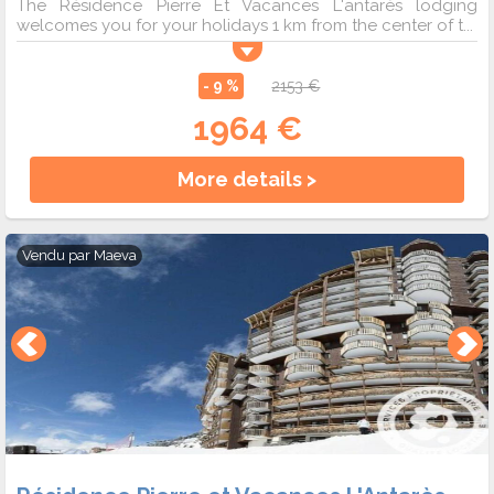
The Résidence Pierre Et Vacances L'antarès lodging
welcomes you for your holidays 1 km from the center of t...
- 9 %
2153 €
1964 €
More details >
Vendu par
Maeva