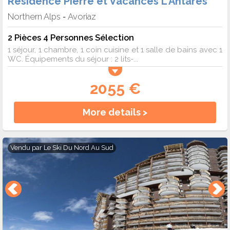
Résidence Pierre et Vacances L'Antarès
Northern Alps
Avoriaz
-
2 Pièces 4 Personnes Sélection
1 séjour, 1 chambre, 1 coin cuisine et 1 salle de bains avec 1
WC. Équipements du séjour : 2 lits-...
2055 €
More details >
Vendu par
Le Ski Du Nord Au Sud