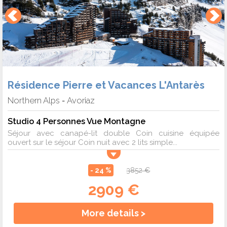
Résidence Pierre et Vacances L'Antarès
Northern Alps
Avoriaz
-
Studio 4 Personnes Vue Montagne
Séjour avec canapé-lit double Coin cuisine équipée
ouvert sur le séjour Coin nuit avec 2 lits simple...
- 24 %
3852 €
2909 €
More details >