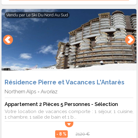
Vendu par
Le Ski Du Nord Au Sud
Résidence Pierre et Vacances L'Antarès
Northern Alps
Avoriaz
-
Appartement 2 Pièces 5 Personnes - Sélection
Votre location de vacances comporte : 1 séjour, 1 cuisine,
1 chambre, 1 salle de bain et 1 b...
- 8 %
2120 €