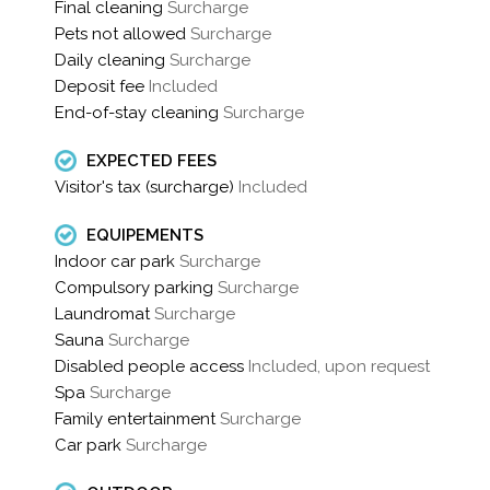
Final cleaning
Surcharge
Pets not allowed
Surcharge
Daily cleaning
Surcharge
Deposit fee
Included
End-of-stay cleaning
Surcharge
EXPECTED FEES
Visitor's tax (surcharge)
Included
EQUIPEMENTS
Indoor car park
Surcharge
Compulsory parking
Surcharge
Laundromat
Surcharge
Sauna
Surcharge
Disabled people access
Included, upon request
Spa
Surcharge
Family entertainment
Surcharge
Car park
Surcharge