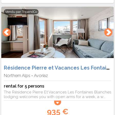
Vendu par
TripandCo
Résidence Pierre et Vacances Les Fontaines Blanches
Northern Alps
Avoriaz
-
rental for 5 persons
The Résidence Pierre Et Vacances Les Fontaines Blanches
lodging welcomes you with open arms for a week, a w...
935 €