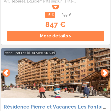
WC séparés. Équipements séjour : 2 lits-...
- 6 %
899 €
847 €
More details >
Vendu par
Le Ski Du Nord Au Sud
Résidence Pierre et Vacances Les Fontaines Blanches