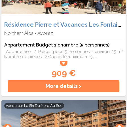
Résidence Pierre et Vacances Les Fontaines Blanches
Northern Alps
Avoriaz
-
Appartement Budget 1 chambre (5 personnes)
Appartement 2 Pièces pour 5 Personnes - environ 25 m²
Nombre de pièces : 2 Capacité maximum : 5 ...
909 €
More details >
Vendu par
Le Ski Du Nord Au Sud