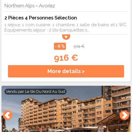
Northern Alps
Avoriaz
-
2 Pièces 4 Personnes Sélection
1 séjour, 1 coin cuisine, 1 chambre, 1 salle de bains et 1 WC.
Équipements séjour : 2 lits-banquettes s...
- 6 %
974 €
916 €
More details >
Vendu par
Le Ski Du Nord Au Sud