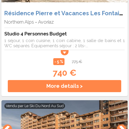
Résidence Pierre et Vacances Les Fontaines Blanches
Northern Alps
Avoriaz
-
Studio 4 Personnes Budget
1 séjour, 1 coin cuisine, 1 coin cabine, 1 salle de bains et 1
WC séparés. Équipements séjour : 2 lits-...
- 5 %
775 €
740 €
More details >
Vendu par
Le Ski Du Nord Au Sud