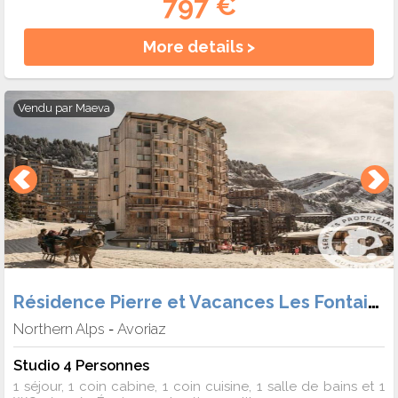
797 €
More details >
Vendu par
Maeva
Résidence Pierre et Vacances Les Fontaines Blanches
Northern Alps
Avoriaz
-
Studio 4 Personnes
1 séjour, 1 coin cabine, 1 coin cuisine, 1 salle de bains et 1