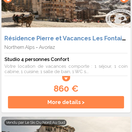
Résidence Pierre et Vacances Les Fontaines Blanches
Northern Alps
Avoriaz
-
Studio 4 personnes Confort
Votre location de vacances comporte : 1 séjour, 1 coin
cabine, 1 cuisine, 1 salle de bain, 1 WC s...
860 €
More details >
Vendu par
Le Ski Du Nord Au Sud