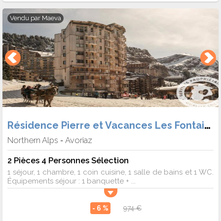
Vendu par
Maeva
Résidence Pierre et Vacances Les Fontaines Blanches
Northern Alps
Avoriaz
-
2 Pièces 4 Personnes Sélection
1 séjour, 1 chambre, 1 coin cuisine, 1 salle de bains et 1 WC.
Équipements séjour : 1 banquette + ...
- 6 %
974 €