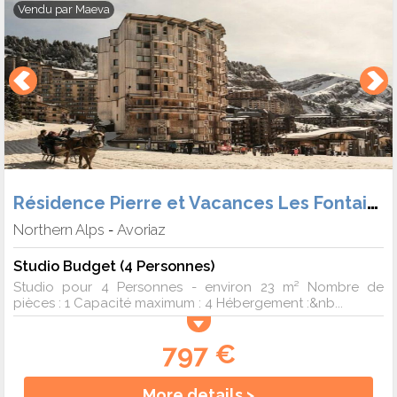
Vendu par
Maeva
Résidence Pierre et Vacances Les Fontaines Blanches
Northern Alps
Avoriaz
-
Studio Budget (4 Personnes)
Studio pour 4 Personnes - environ 23 m² Nombre de
pièces : 1 Capacité maximum : 4 Hébergement :&nb...
797 €
More details >