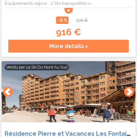
Équipements séjour : 2 lits-banquettes s...
- 6 %
974 €
916 €
More details >
Vendu par
Le Ski Du Nord Au Sud
Résidence Pierre et Vacances Les Fontaines Blanches