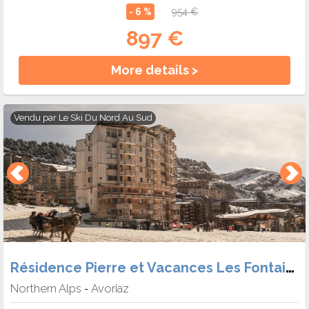
- 6 %
954 €
897 €
More details >
Vendu par
Le Ski Du Nord Au Sud
Résidence Pierre et Vacances Les Fontaines Blanches
Northern Alps
Avoriaz
-