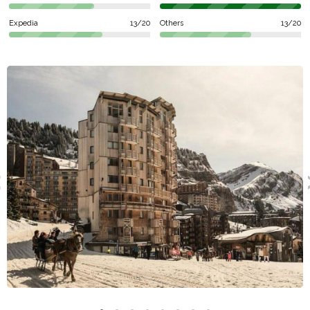
(Northern Alps).
Expedia
13/20
Others
13/20
Services and activities
The ski lifts (Dromonts) are located 0 meters away. You'll
enjoy access to 39 ski lifts and 59 pistes such as Blue Velvet,
Abricotine, Bleue D'arare or Brocheaux Snowcross. You can
find accomodation close to Ski slopes. To restock you can go
to Carrefour Montagne, Carrefour Market or Spar. Concerning
restaurants, you'll be able to try the alpine specialities at La
Passe Montagne, La Pomme De Pin or Le Bout Du Lac after
your day of skiing. For nights out you can go to Dixie Bar or
Barbylon.
Types of accomodation
Included in the lodging, you'll have an optional paid cleaning
service but also a cot. Pets are accepted. You'll sleep in
appartement 5 people, appartement 2 rooms for 4 people or
appartement 6 people. You can reserve your ski holiday
through La France Du Nord au Sud, Pierre et Vacances,