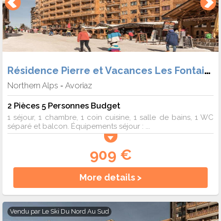
Résidence Pierre et Vacances Les Fontaines Blanches
Northern Alps
Avoriaz
-
2 Pièces 5 Personnes Budget
1 séjour, 1 chambre, 1 coin cuisine, 1 salle de bains, 1 WC
séparé et balcon. Équipements séjour : ...
909 €
More details >
Vendu par
Le Ski Du Nord Au Sud