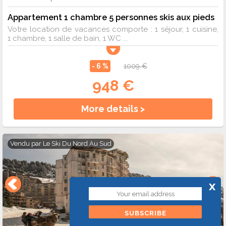
Appartement 1 chambre 5 personnes skis aux pieds
Votre location de vacances comporte : 1 séjour, 1 cuisine,
1 chambre, 1 salle de bain, 1 WC ...
- 6 %
1009 €
948 €
More details >
Vendu par
Le Ski Du Nord Au Sud
x