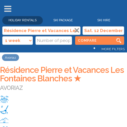
HOLIDAY RENTALS
SKI PACKAGE
SKI HIRE
COMPARE
+
MORE FILTERS
Avoriaz
Résidence Pierre et Vacances Les
Fontaines Blanches ★
AVORIAZ