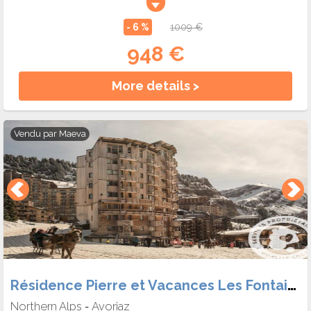
- 6 %
1009 €
948 €
More details >
Vendu par
Maeva
Résidence Pierre et Vacances Les Fontaines Blanches
Northern Alps
Avoriaz
-