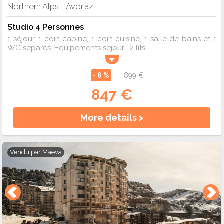
Northern Alps
Avoriaz
-
Studio 4 Personnes
1 séjour, 1 coin cabine, 1 coin cuisine, 1 salle de bains et 1
WC séparés. Équipements séjour : 2 lits-...
- 6 %
899 €
847 €
More details >
Vendu par
Maeva