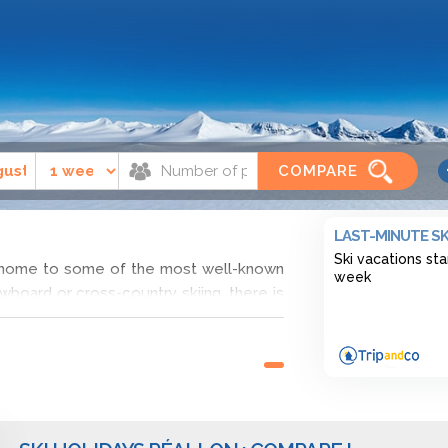
Réallon
COMPARE
LAST-MINUTE SK
Ski vacations sta
s, home to some of the most well-known
week
owboard or cross-country skiing, there is
on is situated in a picturesque area
f Ecrins and Queyras. During your ski
f the valley of the Durance and the lake
dscapes and lively activities in Réallon
mories. Find the cheapest apartment or
on winter holiday rentals and apartments