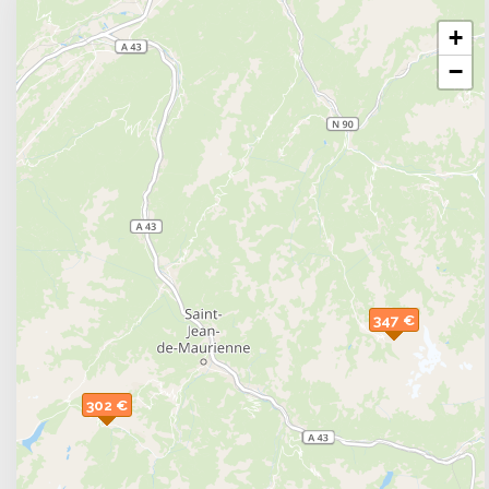
in Réallon and the Southern Alps, use our unique co
+
your next holiday in Réallon.
−
347 €
302 €