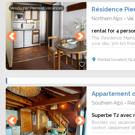
Résidence Pie
Vendu par
Pierre et Vacances
Northern Alps
Val
-
rental for 4 perso
The Résidence Maev
your stay 300 km from 
Rental located 79.
Appartement de
Southern Alps
Réa
-
Boostez vos vacances
confort, idéalement situ