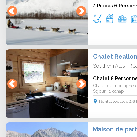
2 Pièces 6 Person
Chalet Reallo
Southern Alps
Réa
-
Chalet 8 Personn
Chalet de montagne en 
Séjour : 1 canap...
Rental located 2.6
Maison de part