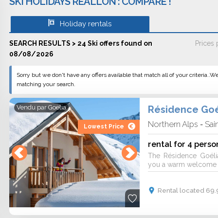
SKI HOLIDAYS RÉALLON : COMPARE !
mparison site to find the best offers on
Holiday rentals
SEARCH RESULTS > 24 Ski offers found on
Prices
08/08/2026
Sorry but we don't have any offers available that match all of your criteria..W
matching your search.
Résidence Goé
Vendu par
Goelia
Northern Alps
Sai
-
Lowest Price
rental for 4 perso
The Résidence Goéli
you a warm welcome fo
Rental located 69.