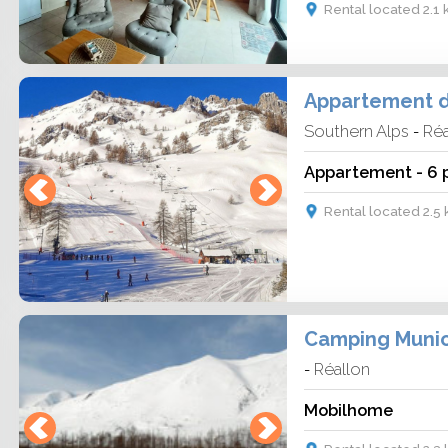
Rental located 2.1
Appartement de
Southern Alps
Réa
-
Appartement - 6 p
Rental located 2.5
Camping Munic
Réallon
-
Mobilhome