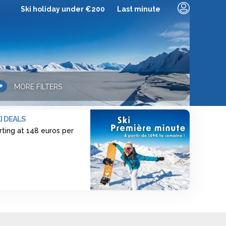
Ski holiday under €200
Last minute
+
MORE FILTERS
I DEALS
rting at 148 euros per