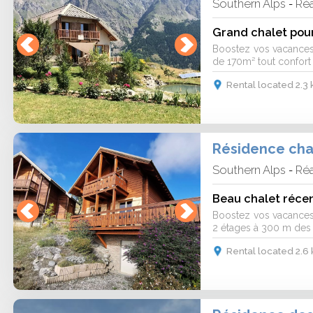
Southern Alps
Réa
-
Grand chalet pou
Boostez vos vacances 
de 170m² tout confort .
Rental located 2.3
Résidence chal
Southern Alps
Réa
-
Boostez vos vacances 
2 étages à 300 m des p
Rental located 2.6