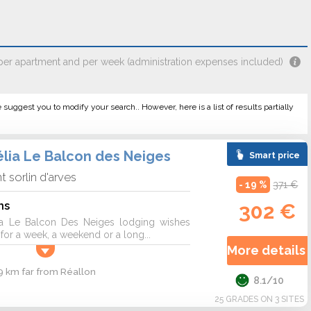
 per apartment and per week (administration expenses included)
e suggest you to modify your search.. However, here is a list of results partially
lia Le Balcon des Neiges
Smart price
nt sorlin d'arves
- 19 %
371 €
ns
302 €
a Le Balcon Des Neiges lodging wishes
r a week, a weekend or a long...
More details 
9 km far from Réallon
8.1/10
25 GRADES ON 3 SITES