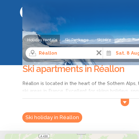
SKI HOLIDAY COMPARISON SERVICE
Holiday rentals
Ski Package
Ski Hire
Ski apartment rental
Southern Alps
Hautes-Alpes
Ski apartments in Réallon
Réallon is located in the heart of the Sothern Alp
ski areas in France. Excellent for skiing holidays, sn
so much to discover in the Southern Alps. Réall
surrounded by forests and facing the mountains o
holiday in Réallon you can enjoy the amazing views o
Ski holiday in Réallon
Serre Ponçon. Come and discover the breathtaking lan
and be sure to leave with unforgettable holiday me
chalet by comparing the offers. For the best deals 