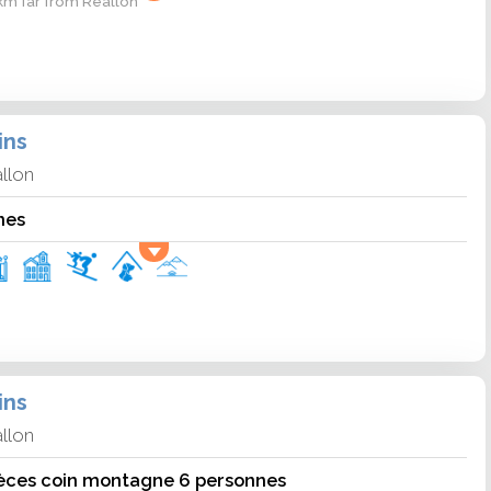
 km far from Réallon
ins
llon
nes
ins
llon
èces coin montagne 6 personnes