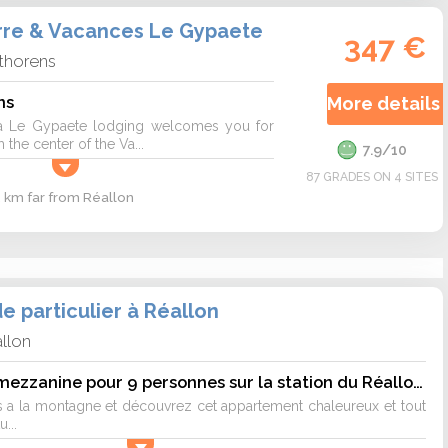
rre & Vacances Le Gypaete
347 €
 thorens
ns
More details 
a Le Gypaete lodging welcomes you for
the center of the Va...
7.9/10
87 GRADES ON 4 SITES
2 km far from Réallon
 particulier à Réallon
llon
Superbe T2 avec mezzanine pour 9 personnes sur la station du Réallon MEANS1
 a la montagne et découvrez cet appartement chaleureux et tout
...