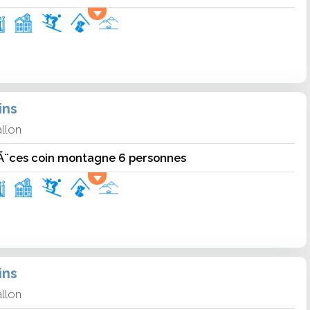
ins
llon
Ã¨ces coin montagne 6 personnes
ins
llon