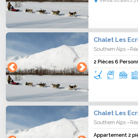
Rental located 2.3
Chalet Les Ecr
Southern Alps
Réa
-
2 Pièces 6 Person
Chalet Les Ecr
Southern Alps
Réa
-
Appartement 2 pi