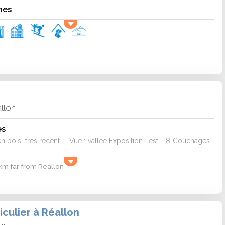
nes
n
llon
es
bois, très récent. - Vue : vallée Exposition : est - 8 Couchages :
 km far from Réallon
iculier à Réallon