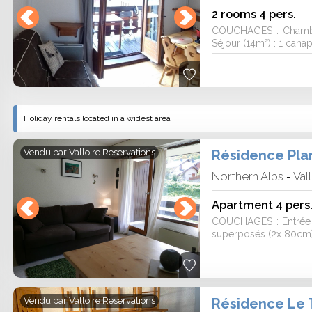
2 rooms 4 pers.
COUCHAGES : Chambre
visitor ratings on 3 rental websites.
Séjour (14m²) : 1 cana
Holiday rentals located in a widest area
Résidence Plan
Vendu par
Valloire Reservations
Northern Alps
Val
-
Apartment 4 pers
COUCHAGES : Entrée (
superposés (2x 80cm) S
Résidence Le
Vendu par
Valloire Reservations