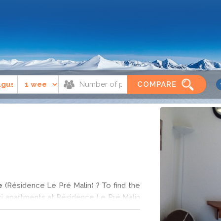
oire
Résidence Le Pré Malin
COMPARE
e
(Résidence Le Pré Malin) ? To find the
ki apartments at Résidence Le Pré Malin
snow holiday from professional retailers.