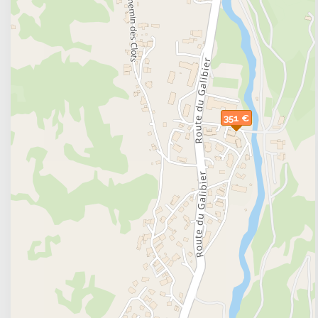
Reviews and ratings
The accomodations are rated an average of 8/10 by 4 
351 €