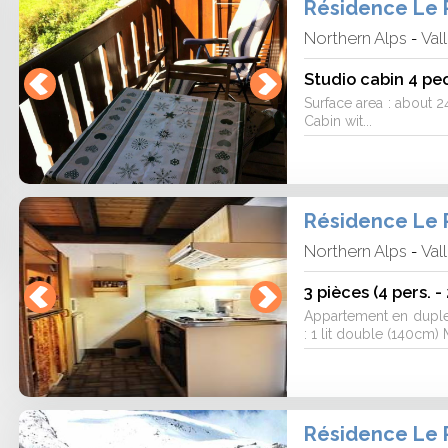
Résidence Le 
Northern Alps
Val
-
Studio cabin 4 peo
Surface area : about 24
Cabin wit...
Résidence Le 
Northern Alps
Val
-
3 pièces (4 pers. -
Appartement en dupl
: 1 lit double (140cm) 
Résidence Le 