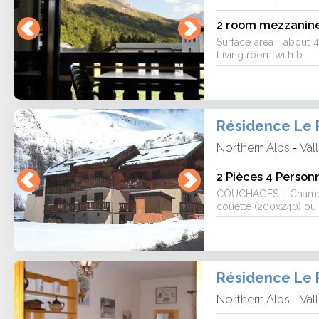
2 room mezzanine
Surface area : about 4
Living room with b...
Résidence Le 
Northern Alps
Val
-
2 Pièces 4 Person
COUCHAGES : Chambre
couette (200x240) ou 
Résidence Le 
Northern Alps
Val
-