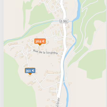
369 €
351 €