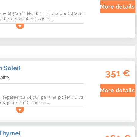
More details 
 (4,50m²/ Nord) : 1 lit double (140cm)
pé BZ convertible (140cm) ...
 Soleil
351 €
loire
.
More details 
séparée du séjour par une porte) : 2 lits
éjour (12m²) : canapé ...
 Thymel