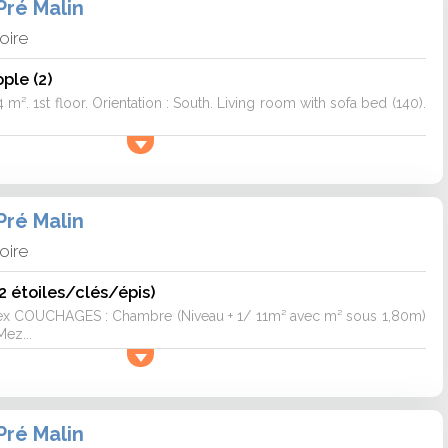
Pré Malin
loire
ple (2)
 m². 1st floor. Orientation : South. Living room with sofa bed (140).
Pré Malin
loire
 2 étoiles/clés/épis)
ex COUCHAGES : Chambre (Niveau + 1/ 11m² avec m² sous 1,80m)
Mez...
Pré Malin