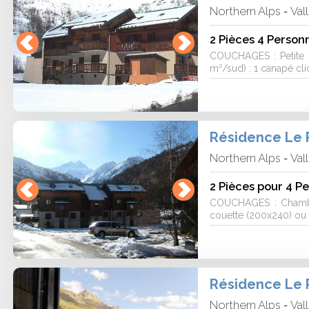
Northern Alps
Val
-
2 Pièces 4 Person
COUCHAGES : Petite c
m²/sud) : 1 canapé clic
Résidence Le 
Northern Alps
Val
-
2 Pièces pour 4 P
COUCHAGES : Chambre
couette (200x240) ou 
Résidence Le 
Northern Alps
Val
-