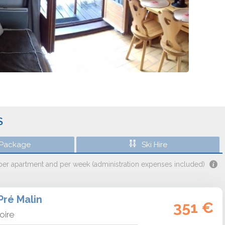
S
 Package
Ski Hire
 per apartment and per week (administration expenses included)
Pré Malin
351 €
loire