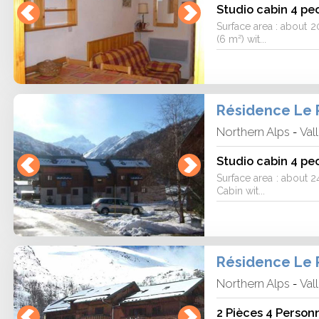
Studio cabin 4 peo
Surface area : about 2
(6 m²) wit...
Résidence Le 
Northern Alps
Val
-
Studio cabin 4 peo
Surface area : about 24
Cabin wit...
Résidence Le 
Northern Alps
Val
-
2 Pièces 4 Person