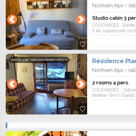
Northern Alps
Val
-
Studio cabin 3 per
COUCHAGES : Entrée (
2 lits superposés (2x 
Résidence Plan
Vendu par
Valloire Reservations
Northern Alps
Val
-
2 rooms 4 pers.
COUCHAGES : Cabine 
fenêtre/ 6m²/ Ouest) :