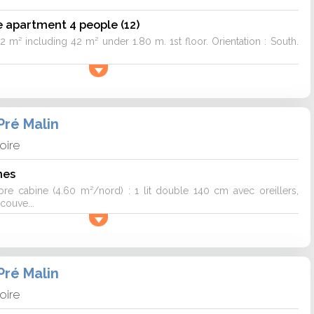
 apartment 4 people (12)
2 m² including 42 m² under 1.80 m. 1st floor. Orientation : South.
Pré Malin
loire
nes
 cabine (4.60 m²/nord) : 1 lit double 140 cm avec oreillers,
couve...
Pré Malin
loire