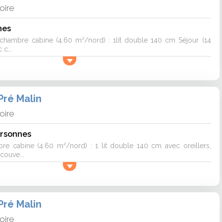
loire
nes
hambre cabine (4.60 m²/nord) : 1lit double 140 cm Séjour (14
 c...
Pré Malin
loire
ersonnes
 cabine (4.60 m²/nord) : 1 lit double 140 cm avec oreillers,
couve...
Pré Malin
loire