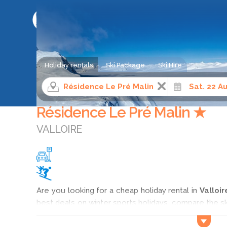
SKI HOLIDAY COMPARISON SERVICE
Holiday rentals
Ski Package
Ski Hire
Ski apartment rental
Northern Alps
Savoie
Vall
Résidence Le Pré Malin ★
VALLOIRE
Are you looking for a cheap holiday rental in
Valloir
best deals on winter sports holidays, compare the s
in Valloire ! You will be able to find your perfect 