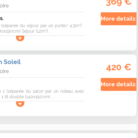
369 €
loire
s.
More details 
séparée du séjour par un porte/ 4,5m²) :
80x190cm) Séjour (12m²) ...
 Soleil
420 €
loire
More details 
1 (séparée du salon par un rideau, avec
 1 lit double (140x190cm) ...